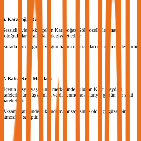
6. Karaboğaz Gölü
Sessizliğiyle dikkat çeken Karaboğaz Gölü özellikle amatör
fotoğrafçılar tarafından sık ziyaret edilir.
Burada gün doğumu ve gün batımı manzaraları oldukça etkileyicidir.
7. Bafra Kent Meydanı
İlçenin sosyal yaşamının merkezinde bulunan Kent Meydanı,
kafeleri, yürüyüş alanları ve dinlenme noktalarıyla günün her saati
hareketlidir.
Akşam saatlerinde ışıklandırmalar sayesinde oldukça güzel bir
atmosfere sahiptir.