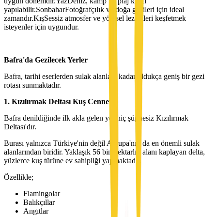
uygun dönemdir.YazDeniz, kamp ve plaj keyfi
yapılabilir.SonbaharFotoğrafçılık ve doğa gezileri için ideal
zamandır.KışSessiz atmosfer ve yöresel lezzetleri keşfetmek
isteyenler için uygundur.
Bafra'da Gezilecek Yerler
Bafra, tarihi eserlerden sulak alanlara kadar oldukça geniş bir gezi
rotası sunmaktadır.
1. Kızılırmak Deltası Kuş Cenneti
Bafra denildiğinde ilk akla gelen yer hiç şüphesiz Kızılırmak
Deltası'dır.
Burası yalnızca Türkiye'nin değil Avrupa'nın da en önemli sulak
alanlarından biridir. Yaklaşık 56 bin hektarlık alanı kaplayan delta,
yüzlerce kuş türüne ev sahipliği yapmaktadır.
Özellikle;
Flamingolar
Balıkçıllar
Angıtlar