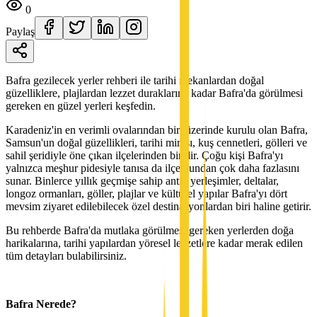
0
Paylaş
Bafra gezilecek yerler rehberi ile tarihi mekanlardan doğal
güzelliklere, plajlardan lezzet duraklarına kadar Bafra'da görülmesi
gereken en güzel yerleri keşfedin.
Karadeniz'in en verimli ovalarından biri üzerinde kurulu olan Bafra,
Samsun'un doğal güzellikleri, tarihi mirası, kuş cennetleri, gölleri ve
sahil şeridiyle öne çıkan ilçelerinden biridir. Çoğu kişi Bafra'yı
yalnızca meşhur pidesiyle tanısa da ilçe bundan çok daha fazlasını
sunar. Binlerce yıllık geçmişe sahip antik yerleşimler, deltalar,
longoz ormanları, göller, plajlar ve kültürel yapılar Bafra'yı dört
mevsim ziyaret edilebilecek özel destinasyonlardan biri haline getirir.
Bu rehberde Bafra'da mutlaka görülmesi gereken yerlerden doğa
harikalarına, tarihi yapılardan yöresel lezzetlere kadar merak edilen
tüm detayları bulabilirsiniz.
Bafra Nerede?