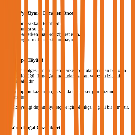
bulunur.
Asarkale'yi Ziyaret Etmeden Önce
Spor ayakkabı tercih edin.
Yanınıza su alın.
Sabah erken saatlerde ziyaret edin.
Fotoğraf makinenizi unutmayın.
10. İkiztepe Höyüğü
Karadeniz Bölgesi'nin en önemli arkeolojik alanlarından biri olan
İkiztepe Höyüğü, Tunç Çağı'na kadar uzanan yerleşim izlerini
barındırmaktadır.
Burada yapılan kazılarda çok sayıda tarihi eser gün yüzüne
çıkarılmıştır.
Arkeolojiye ilgi duyan ziyaretçiler için oldukça değerli bir duraktır.
Bafra'nın Doğal Güzellikleri