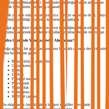
Bafra'nın en dikkat çekici yönlerinden biri doğal yaşam alanlarının
büyük bölümünün korunmuş olmasıdır.
İlçede yer alan sulak alanlar yalnızca Türkiye açısından değil, dünya
biyolojik çeşitliliği açısından da önem taşımaktadır.
Doğal güzellikleri keşfederken çevre temizliğine dikkat edilmesi ve
koruma alanlarında belirlenen kurallara uyulması büyük önem taşır.
Bafra Gezisinde Yanınıza Neler Almalısınız?
Doğa ağırlıklı bir gezi planlıyorsanız hazırlıklı olmanız deneyiminizi
daha keyifli hale getirir.
Rahat yürüyüş ayakkabısı
Güneş kremi
Şapka
Dürbün
Fotoğraf makinesi
Powerbank
Yağmurluk
Su matarası
Hafif sırt çantası
Bu ekipmanlar özellikle delta bölgesi ve göller çevresinde
yapacağınız gezilerde işinizi kolaylaştıracaktır.