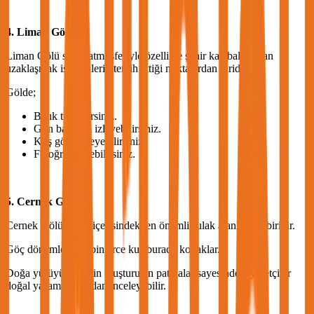
4. Liman Gölü
Liman Gölü sakin atmosferiyle özellikle şehir kalabalığından
uzaklaşmak isteyenlerin tercih ettiği noktalardan biridir.
Gölde;
Balık tutabilirsiniz.
Gün batımını izleyebilirsiniz.
Kuş gözlemleyebilirsiniz.
Fotoğraf çekebilirsiniz.
5. Cernek Gölü
Cernek Gölü, delta içerisindeki en önemli sulak alanlardan biridir.
Göç dönemlerinde binlerce kuş burada konaklar.
Doğa yürüyüşleri için oluşturulan patikalar sayesinde ziyaretçiler
doğal yaşamı yakından inceleyebilir.