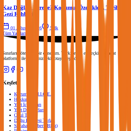
Kaz Dağları Nerede? Konumu, Özellikleri, Tarihi ve
Gezi Rehberi
01 Ağustos 2026
5
dk
Tüm Yazıları Gör
Sınırların ötesinde bir deneyim. Türkiye'nin en seçkin seyahat
platformu ile hayalinizdeki rotayı keşfedin.
Keşfet
Kurumsal (M.I.C.E.)
Hakkımızda
Yurt İçi Turları
Yurt Dışı Turları
Okul Turları
Doğu Ekspresi Turları
Seyahat Rehberi (Blog)
İletişim