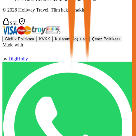
©
2026
Holiway Travel. Tüm hakları saklıdır.
SSL
Gizlilik Politikası
KVKK
Kullanım Koşulları
Çerez Politikası
Made with
by
DigiHolly