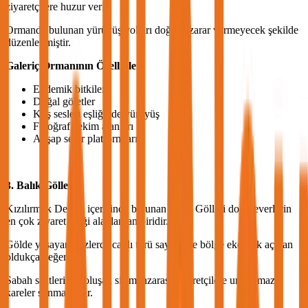
ziyaretçilere huzur verir.
Ormanda bulunan yürüyüş yolları doğaya zarar vermeyecek şekilde
düzenlenmiştir.
Galeriç Ormanının Özellikleri
Endemik bitkiler
Doğal göletler
Kuş sesleri eşliğinde yürüyüş
Fotoğraf çekim alanları
Ahşap seyir platformları
3. Balık Gölleri
Kızılırmak Deltası içerisinde bulunan Balık Gölleri doğaseverlerin
en çok ziyaret ettiği alanlardan biridir.
Gölde yaşayan yüzlerce canlı türü sayesinde bölge ekolojik açıdan
oldukça değerlidir.
Sabah saatlerinde oluşan sis manzarası ziyaretçilere unutulmaz
kareler sunmaktadır.