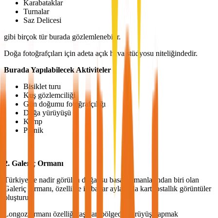
Karabataklar
Turnalar
Saz Delicesi
gibi birçok tür burada gözlemlenebilir.
Doğa fotoğrafçıları için adeta açık hava stüdyosu niteliğindedir.
Burada Yapılabilecek Aktiviteler
Bisiklet turu
Kuş gözlemciliği
Gün doğumu fotoğrafçılığı
Doğa yürüyüşü
Kamp
Piknik
2. Galeriç Ormanı
Türkiye'de nadir görülen doğal su basar ormanlarından biri olan
Galeriç Ormanı, özellikle ilkbahar aylarında kartpostallık görüntüler
oluşturur.
Longoz ormanı özelliği taşıyan bölgede yürüyüş yapmak