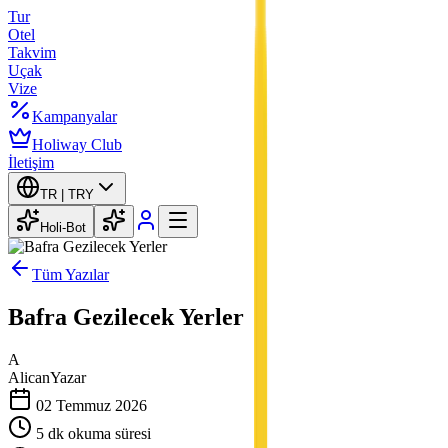
Tur
Otel
Takvim
Uçak
Vize
Kampanyalar
Holiway Club
İletişim
TR |
TRY
Holi-Bot
Tüm Yazılar
Bafra Gezilecek Yerler
A
Alican
Yazar
02 Temmuz 2026
5
dk okuma süresi