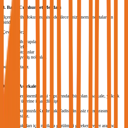
8. Bafra Cumhuriyet Meydanı
İlçenin tarihi dokusunu hissedebileceğiniz önemli noktalardan
biridir.
Çevresinde;
Tarihi yapılar
Kafeler
Restoranlar
Alışveriş noktaları
bulunmaktadır.
9. Bafra Asarkale
Bafra'nın en önemli tarihi yapılarından biri olan Asarkale, yüksek
kayalıklar üzerine inşa edilmiştir.
Kaleye çıktığınızda Kızılırmak Vadisi'nin eşsiz manzarasını
izleyebilirsiniz.
Tarih meraklıları için mutlaka görülmesi gereken yerler arasında