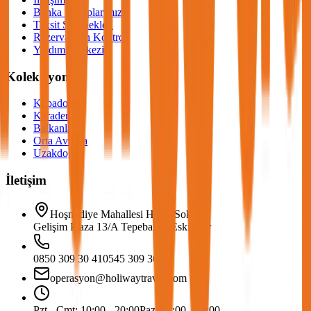
Banka Hesaplarımız
Taksit Seçenekleri
Rezervasyon Kontrol
Yardım Merkezi
Koleksiyonlar
Kapadokya
Karadeniz
Balkanlar
Orta Avrupa
Uzakdoğu
İletişim
Hoşnudiye Mahallesi Hacet Sokak
Gelişim Plaza 13/A Tepebaşı – Eskişehir
0850 309 30 41
0545 309 30 41
operasyon@holiwaytravel.com
Pzt - Cmt: 10:00 - 20:00
Paz: 12:00 - 20:00