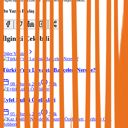
Bu Yazıyı Paylaş
İlginizi Çekebilir
Diğer Yazılar
Türkiye’nin Lavanta Bahçeleri Nerede?
08 Ağustos 2026
5
dk
Eyfel Kulesi Özellikleri
05 Ağustos 2026
5
dk