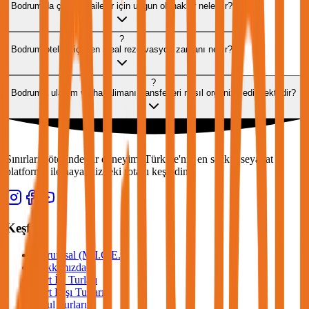
Bodrum’da çocuklu aileler için uygun olanaklar nelerdir?
?
Bodrum otelleri için en ideal rezervasyon zamanı nedir?
?
Bodrum'a ulaşım ve havalimanı transferleri nasıl organize edilmektedir?
Sınırların ötesinde bir deneyim. Türkiye'nin en seçkin seyahat
platformu ile hayalinizdeki rotayı keşfedin.
Keşfet
Kurumsal (M.I.C.E.)
Hakkımızda
Yurt İçi Turları
Yurt Dışı Turları
Okul Turları