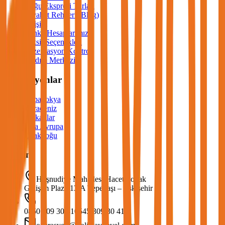
Doğu Ekspresi Turları
Seyahat Rehberi (Blog)
İletişim
Banka Hesaplarımız
Taksit Seçenekleri
Rezervasyon Kontrol
Yardım Merkezi
Koleksiyonlar
Kapadokya
Karadeniz
Balkanlar
Orta Avrupa
Uzakdoğu
İletişim
Hoşnudiye Mahallesi Hacet Sokak
Gelişim Plaza 13/A Tepebaşı – Eskişehir
0850 309 30 41
0545 309 30 41