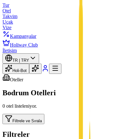
Tur
Otel
Takvim
Uçak
Vize
Kampanyalar
Holiway Club
İletişim
TR |
TRY
Holi-Bot
Oteller
Bodrum
Otelleri
0 otel listeleniyor.
Filtrele ve Sırala
Filtreler