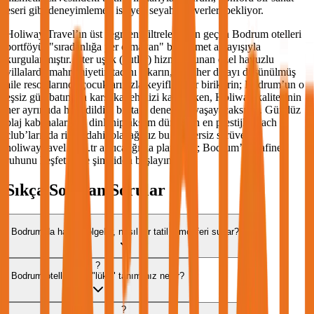
eseri gibi deneyimlemek isteyen seyahat severleri bekliyor.
Holiway Travel’ın üst segment filtrelerinden geçen Bodrum otelleri
portföyü; "sıradanlığa yer olmayan" bir hizmet anlayışıyla
kurgulanmıştır. İster uşak (butler) hizmeti sunan özel havuzlu
villalarda mahremiyetin tadını çıkarın, ister her detayı düşünülmüş
aile resortlarında çocuklarınızla keyifli anlar biriktirin; Bodrum’un o
eşsiz gün batımına karşı kadehinizi kaldırırken, Holiway kalitesinin
her ayrıntıda hissedildiği bir tatil deneyimi yaşayacaksınız. Gündüz
plaj kabanalarında dinlenip akşam dünyanın en prestijli beach
club’larında ritme dahil olacağınız bu benzersiz serüveni,
holiwaytravel.com.tr ayrıcalığıyla planlayın; Bodrum’un rafine
ruhunu keşfetmeye şimdiden başlayın.
Sıkça Sorulan Sorular
?
Bodrum’da hangi bölgeler, nasıl bir tatil atmosferi sunar?
?
Bodrum otelleri için "lüks" tanımınız nedir?
?