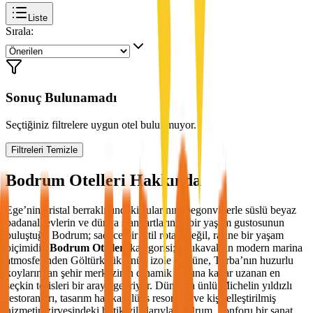
Liste
Sırala:
Sonuç Bulunamadı
Seçtiğiniz filtrelere uygun otel bulunmuyor.
Filtreleri Temizle
Bodrum Otelleri
Hakkında
Ege’nin kristal berraklığındaki sularının, begonvillerle süslü beyaz
badanalı evlerin ve dünya standartlarında bir yaşam gustosunun
buluştuğu Bodrum; sadece bir tatil rotası değil, rafine bir yaşam
biçimidir.
Bodrum Otelleri
kategorisi; Yalıkavak’ın modern marina
atmosferinden Göltürkbükü’nün izole lüksüne, Torba’nın huzurlu
koylarından şehir merkezinin dinamik ruhuna kadar uzanan en
seçkin tesisleri bir araya getiriyor. Dünyaca ünlü Michelin yıldızlı
restoranları, tasarım harikası lüks resortları ve kişiselleştirilmiş
hizmetin zirvesindeki butik villalarıyla Bodrum, konforu bir sanat