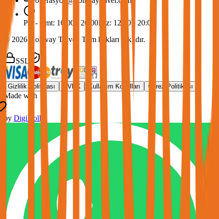
operasyon@holiwaytravel.com
Pzt - Cmt: 10:00 - 20:00
Paz: 12:00 - 20:00
©
2026
Holiway Travel. Tüm hakları saklıdır.
SSL
Gizlilik Politikası
KVKK
Kullanım Koşulları
Çerez Politikası
Made with
by
DigiHolly